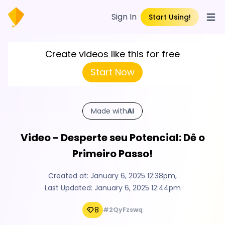
Sign In
Start Using!
Open
Create videos like this for free
Start Now
Made with
AI
Video - Desperte seu Potencial: Dê o
Primeiro Passo!
Created at:
January 6, 2025 12:38pm
,
Last Updated:
January 6, 2025 12:44pm
8
#2QyFzswq