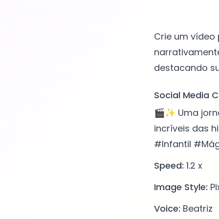
Crie um vídeo 
narrativamente
Social Media C
🎬✨ Uma jorna
incríveis das 
#Infantil #Má
Speed:
1.2 x
Image Style:
Pi
Voice:
Beatriz