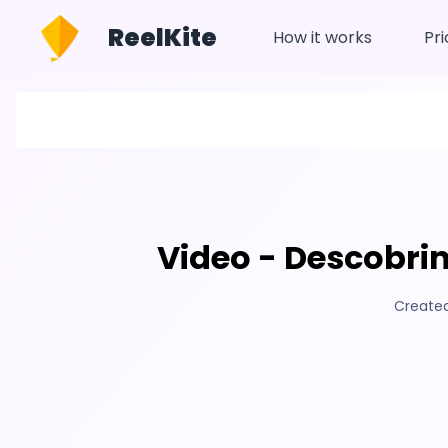
ReelKite
How it works
Pri
Video - Descobri
Created