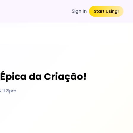
Sign In
Start Using!
Épica da Criação!
 11:21pm