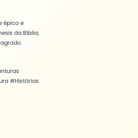
e épico e
sis da Bíblia,
enturas
ura #Histórias