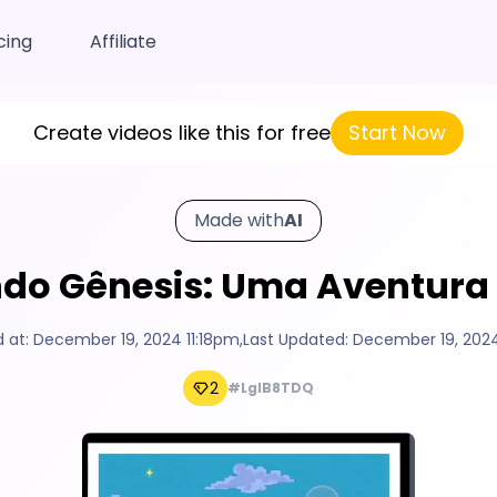
cing
Affiliate
Create videos like this for free
Start Now
Made with
AI
ndo Gênesis: Uma Aventura 
 at:
December 19, 2024 11:18pm
,
Last Updated:
December 19, 2024
2
#LglB8TDQ