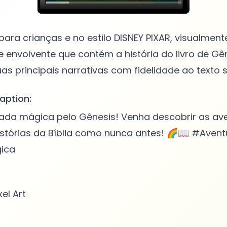
para crianças e no estilo DISNEY PIXAR, visualment
 envolvente que contém a história do livro de Gêne
aption:
da mágica pelo Gênesis! Venha descobrir as av
histórias da Bíblia como nunca antes! 🌈📖 #Avent
gica
xel Art