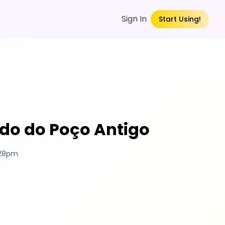
Sign In
Start Using!
edo do Poço Antigo
:28pm