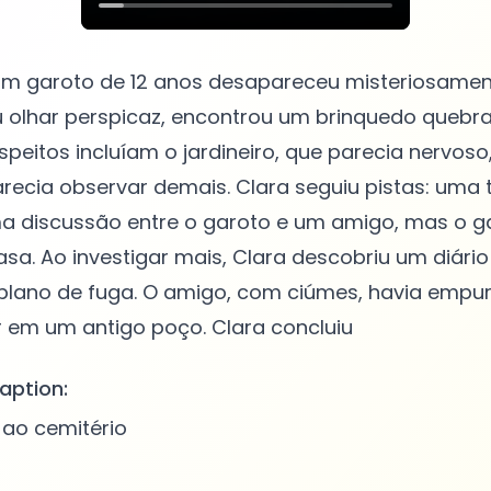
um garoto de 12 anos desapareceu misteriosament
u olhar perspicaz, encontrou um brinquedo quebr
peitos incluíam o jardineiro, que parecia nervoso, 
recia observar demais. Clara seguiu pistas: uma
 discussão entre o garoto e um amigo, mas o g
asa. Ao investigar mais, Clara descobriu um diári
plano de fuga. O amigo, com ciúmes, havia empur
aption:
 ao cemitério