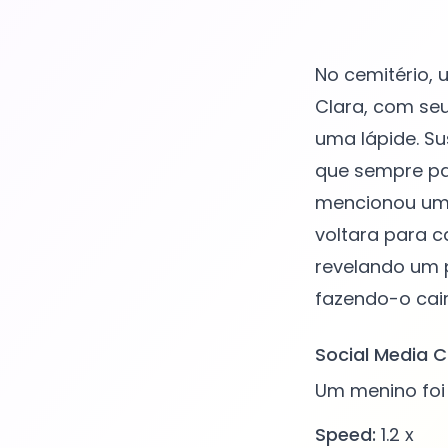
No cemitério, 
Clara, com se
uma lápide. Sus
que sempre pa
mencionou uma
voltara para c
revelando um 
Social Media C
Um menino foi
Speed:
1.2 x