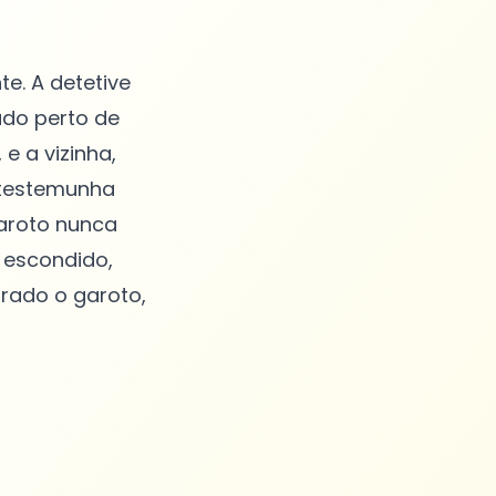
e. A detetive
ado perto de
e a vizinha,
 testemunha
aroto nunca
o escondido,
rado o garoto,