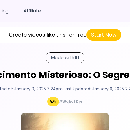
cing
Affiliate
Create videos like this for free
Start Now
Made with
AI
imento Misterioso: O Segr
ted at:
January 9, 2025 7:24pm
,
Last Updated:
January 9, 2025 7
5
#Wqkc8Kpr