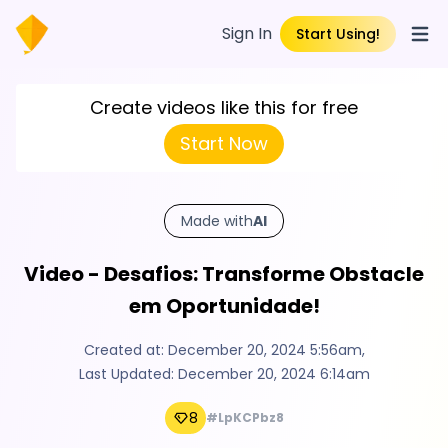
Sign In
Start Using!
Open
Create videos like this for free
Start Now
Made with
AI
Video - Desafios: Transforme Obstacle
em Oportunidade!
Created at:
December 20, 2024 5:56am
,
Last Updated:
December 20, 2024 6:14am
8
#LpKCPbz8