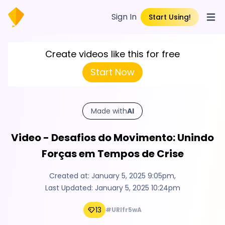
Sign In
Start Using!
Open
Create videos like this for free
Start Now
Made with
AI
Video - Desafios do Movimento: Unindo
Forças em Tempos de Crise
Created at:
January 5, 2025 9:05pm
,
Last Updated:
January 5, 2025 10:24pm
13
#URIfr5wA