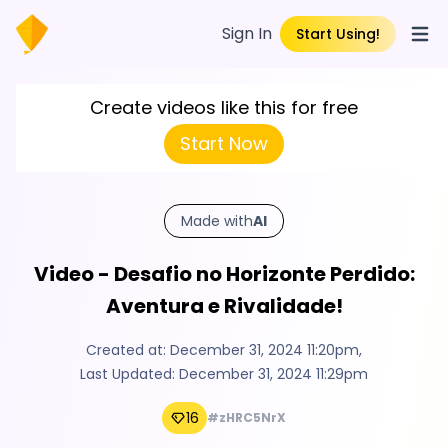
Sign In
Start Using!
Open
Create videos like this for free
Start Now
Made with
AI
Video - Desafio no Horizonte Perdido:
Aventura e Rivalidade!
Created at:
December 31, 2024 11:20pm
,
Last Updated:
December 31, 2024 11:29pm
16
#zHRC5NrX