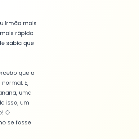
eu irmão mais
 mais rápido
Ele sabia que
ercebo que a
 normal. E,
banana, uma
do isso, um
o! O
mo se fosse