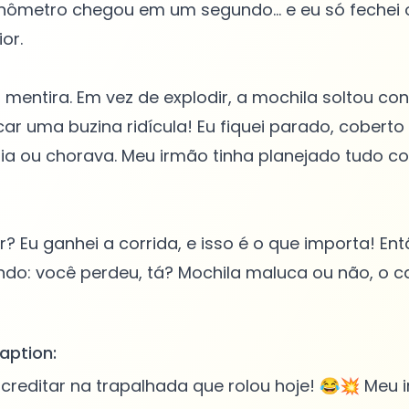
nômetro chegou em um segundo... e eu só fechei o
or.
o, mentira. Em vez de explodir, a mochila soltou co
r uma buzina ridícula! Eu fiquei parado, coberto
ria ou chorava. Meu irmão tinha planejado tudo 
? Eu ganhei a corrida, e isso é o que importa! Ent
indo: você perdeu, tá? Mochila maluca ou não, o
aption:
creditar na trapalhada que rolou hoje! 😂💥 Meu