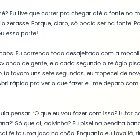
né? Eu tive que correr pra chegar até a fonte no 
o zerasse. Porque, claro, só podia ser na fonte. Po
ou essa parte!
caos. Eu correndo todo desajeitado com a mochil
sviando de gente, e a cada segundo o relógio pi
 faltavam uns sete segundos, eu tropecei de nov
Abri rápido pra ver o que fazer e... me deparo com
uia pensar: ‘O que eu vou fazer com isso? Lutar 
?’ Só que aí, adivinha? Eu pisei na bendita ban
caí feito uma jaca no chão. Enquanto eu tava lá, r