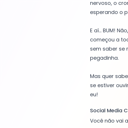
nervoso, o cro
esperando o pi
E aí... BUM! Nã
começou a toca
sem saber se 
pegadinha.
Mas quer saber
se estiver ouv
Social Media C
Você não vai a