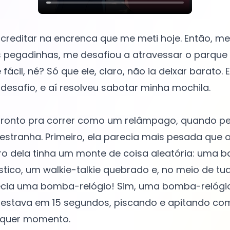
creditar na encrenca que me meti hoje. Então, m
as pegadinhas, me desafiou a atravessar o parque
 fácil, né? Só que ele, claro, não ia deixar barato. 
o desafio, e aí resolveu sabotar minha mochila.
 pronto pra correr como um relâmpago, quando p
 estranha. Primeiro, ela parecia mais pesada que o
ro dela tinha um monte de coisa aleatória: uma 
tico, um walkie-talkie quebrado e, no meio de tu
ecia uma bomba-relógio! Sim, uma bomba-relógi
 estava em 15 segundos, piscando e apitando co
alquer momento.