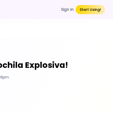
Sign In
Start Using!
ochila Explosiva!
:56pm