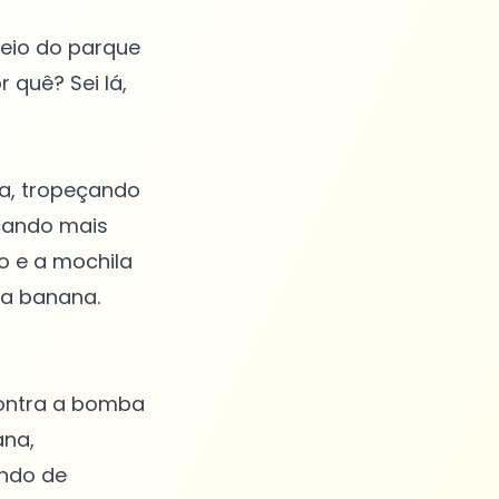
meio do parque
r quê? Sei lá,
a, tropeçando
scando mais
o e a mochila
 a banana.
contra a bomba
ana,
indo de