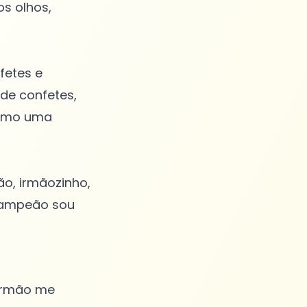
s olhos,
nfetes e
 de confetes,
como uma
ão, irmãozinho,
 campeão sou
 irmão me