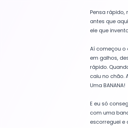
Pensa rápido, 
antes que aquil
ele que invent
Aí começou o 
em galhos, de
rápido. Quando
caiu no chão. 
Uma BANANA!
E eu só conseg
com uma banana
escorreguei e 