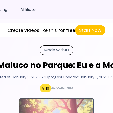
cing
Affiliate
Create videos like this for free
Start Now
Made with
AI
Maluco no Parque: Eu e a M
ted at:
January 3, 2025 6:47pm
,
Last Updated:
January 3, 2025 6
16
#nVaPmN8A