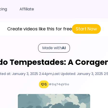
cing
Affiliate
Create videos like this for free
Start Now
Made with
AI
do Tempestades: A Coragem
ted at:
January 3, 2025 2:44pm
,
Last Updated:
January 3, 2025 2
6
#Gq74qVGo