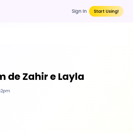
Sign In
Start Using!
 de Zahir e Layla
:52pm