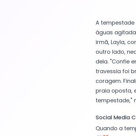
A tempestade 
águas agitada
irmã, Layla, c
outro lado, ne
dela. "Confie 
travessia foi 
coragem. Fina
praia oposta, 
Social Media C
Quando a temp