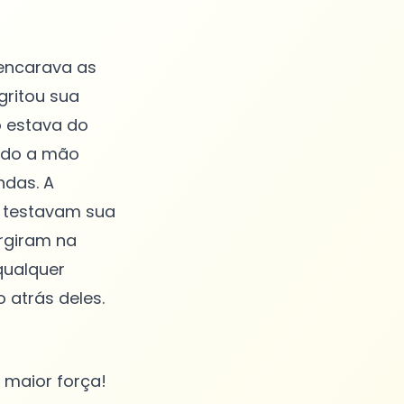
encarava as
gritou sua
o estava do
ando a mão
ndas. A
s testavam sua
rgiram na
qualquer
maior força!