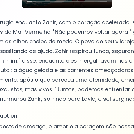
rugia enquanto Zahir, com o coração acelerado, 
s do Mar Vermelho. "Não podemos voltar agora!" 
om os olhos cheios de medo. O povo de seu vilarej
cessitando de ajuda. Zahir respirou fundo, segur
em mim," disse, enquanto eles mergulhavam nas o
brutal; a água gelada e as correntes ameaçadora
lmente, após o que pareceu uma eternidade, eme
exaustos, mas vivos. "Juntos, podemos enfrentar 
aption:
estade ameaça, o amor e a coragem são nossa 