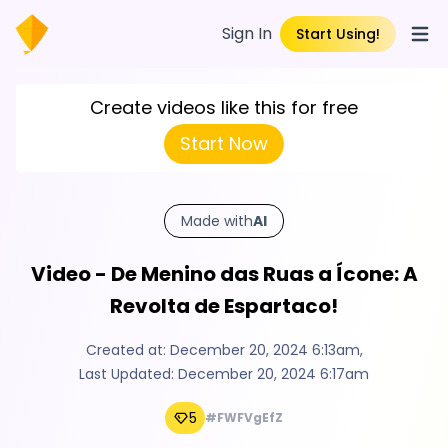
Sign In
Start Using!
Open
Create videos like this for free
Start Now
Made with
AI
Video - De Menino das Ruas a Ícone: A
Revolta de Espartaco!
Created at:
December 20, 2024 6:13am
,
Last Updated:
December 20, 2024 6:17am
5
#FWFVgEfZ