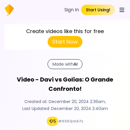
Sign In
Start Using!
Open
Create videos like this for free
Start Now
Made with
AI
Video - Davi vs Golias: O Grande
Confronto!
Created at:
December 20, 2024 2:36am
,
Last Updated:
December 20, 2024 2:40am
5
#XSXQmk7z