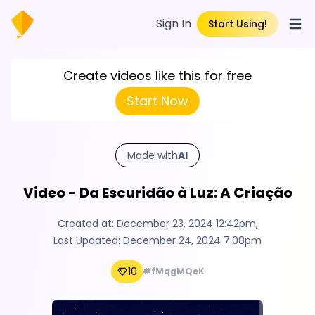
Sign In
Start Using!
Open
Create videos like this for free
Start Now
Made with
AI
Video - Da Escuridão à Luz: A Criação
Created at:
December 23, 2024 12:42pm
,
Last Updated:
December 24, 2024 7:08pm
10
#fMqgMQeK