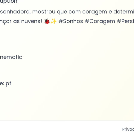
aption:
nha sonhadora, mostrou que com coragem e deter
nçar as nuvens! 🐞✨ #Sonhos #Coragem #Persi
nematic
e:
pt
Priva