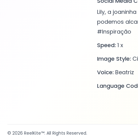
Social Media C
Lily, a joani
podemos alca
#Inspiração
Speed:
1 x
Image Style:
Ci
Voice:
Beatriz
Language Cod
© 2026
ReelKite™
. All Rights Reserved.