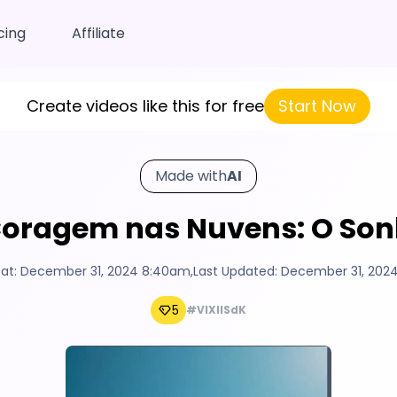
cing
Affiliate
Create videos like this for free
Start Now
Made with
AI
Coragem nas Nuvens: O Sonh
at:
December 31, 2024 8:40am
,
Last Updated:
December 31, 202
5
#VIXlISdK