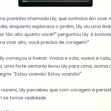
ma joaninha chamada Lily, que sonhava em voar m
dia, enquanto explorava o jardim, Lily viu uma lin
ar tão alto quanto você?" perguntou Lily. A borbole
ra voar alto, você precisa de coragem!"
ily começou a treinar. Voava e caía, voava e caí
ia, uma forte ventania levou Lily para cima, acima 
legria: "Estou voando! Estou voando!"
nuvens, Lily percebeu que com coragem e persist