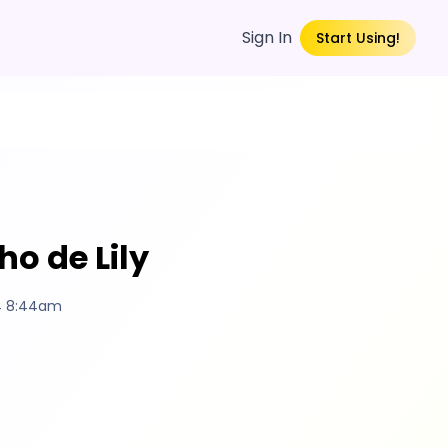
Sign In
Start Using!
o de Lily
4 8:44am