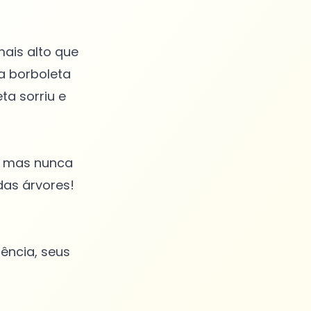
ais alto que
da borboleta
ta sorriu e
a, mas nunca
das árvores!
ência, seus