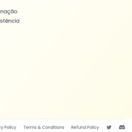
minação
stência
cy
Policy
Terms
& Conditions
Refund
Policy