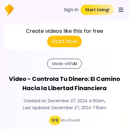
Sign In
Start Using!
Open
Create videos like this for free
Start Now
Made with
AI
Video - Controla Tu Dinero: El Camino
Hacia la Libertad Financiera
Created at:
December 27, 2024 4:00am
,
Last Updated:
December 27, 2024 7:15am
8
#LcfhiwlX