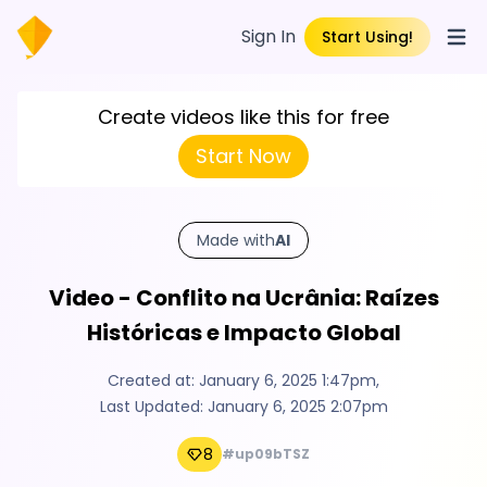
Sign In
Start Using!
Open
Create videos like this for free
Start Now
Made with
AI
Video - Conflito na Ucrânia: Raízes
Históricas e Impacto Global
Created at:
January 6, 2025 1:47pm
,
Last Updated:
January 6, 2025 2:07pm
8
#up09bTSZ