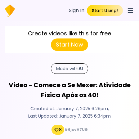
Sign In
Start Using!
Open
Create videos like this for free
Start Now
Made with
AI
Video - Comece a Se Mexer: Atividade
Física Após os 40!
Created at:
January 7, 2025 6:29pm
,
Last Updated:
January 7, 2025 6:34pm
8
#6jcvV7UG