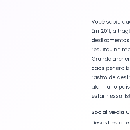
Você sabia que
Em 2011, a tra
deslizamentos 
resultou na m
Grande Enchen
caos generali
rastro de dest
alarmar o país
Social Media C
Desastres que