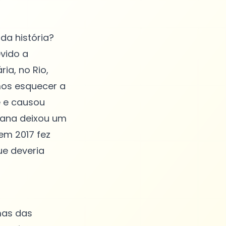
da história?
evido a
ia, no Rio,
mos esquecer a
e e causou
iana deixou um
em 2017 fez
ue deveria
mas das