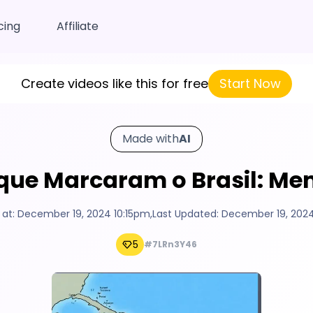
cing
Affiliate
Create videos like this for free
Start Now
Made with
AI
 que Marcaram o Brasil: Me
 at:
December 19, 2024 10:15pm
,
Last Updated:
December 19, 2024
5
#7LRn3Y46