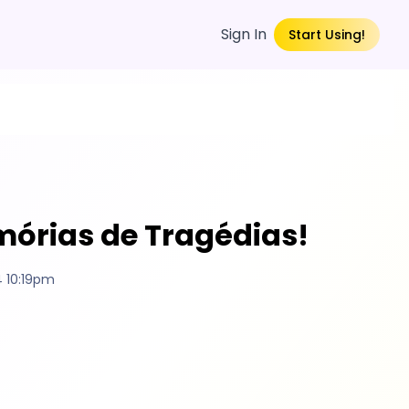
Sign In
Start Using!
mórias de Tragédias!
 10:19pm