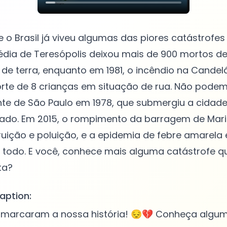
 o Brasil já viveu algumas das piores catástrofes 
gédia de Teresópolis deixou mais de 900 mortos d
de terra, enquanto em 1981, o incêndio na Candelár
orte de 8 crianças em situação de rua. Não pode
te de São Paulo em 1978, que submergiu a cidad
zado. Em 2015, o rompimento da barragem de Mar
ruição e poluição, e a epidemia de febre amarela 
 todo. E você, conhece mais alguma catástrofe q
aption:
 marcaram a nossa história! 😔💔 Conheça algu