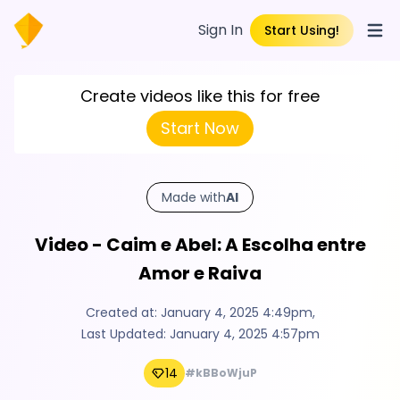
Sign In
Start Using!
Open
Create videos like this for free
Start Now
Made with
AI
Video - Caim e Abel: A Escolha entre
Amor e Raiva
Created at:
January 4, 2025 4:49pm
,
Last Updated:
January 4, 2025 4:57pm
14
#kBBoWjuP