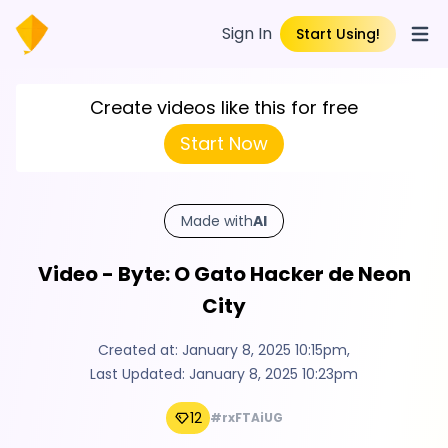
Sign In
Start Using!
Open
Create videos like this for free
Start Now
Made with
AI
Video - Byte: O Gato Hacker de Neon
City
Created at:
January 8, 2025 10:15pm
,
Last Updated:
January 8, 2025 10:23pm
12
#rxFTAiUG