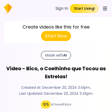
Sign In
Start Using!
Open
Create videos like this for free
Start Now
Made with
AI
Video - Bico, o Coelhinho que Tocou as
Estrelas!
Created at:
December 20, 2024 3:41pm
,
Last Updated:
December 20, 2024 3:45pm
5
#2uwdPkbd