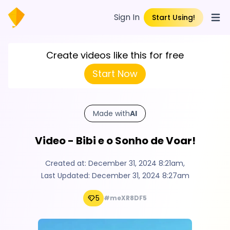
Sign In
Start Using!
Open
Create videos like this for free
Start Now
Made with
AI
Video - Bibi e o Sonho de Voar!
Created at:
December 31, 2024 8:21am
,
Last Updated:
December 31, 2024 8:27am
5
#meXR8DF5