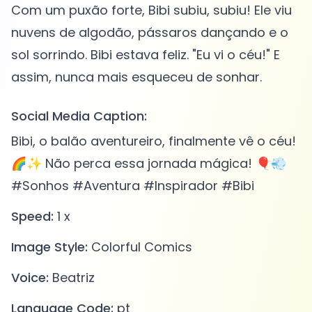
Com um puxão forte, Bibi subiu, subiu! Ele viu
nuvens de algodão, pássaros dançando e o
sol sorrindo. Bibi estava feliz. "Eu vi o céu!" E
Social Media Caption:
Bibi, o balão aventureiro, finalmente vê o céu!
🌈✨ Não perca essa jornada mágica! 🎈💨
#Sonhos #Aventura #Inspirador #Bibi
Speed:
1 x
Image Style:
Colorful Comics
Voice:
Beatriz
Language Code:
pt