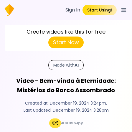
Sign In
Start Using!
Open
Create videos like this for free
Start Now
Made with
AI
Video - Bem-vinda à Eternidade:
Mistérios do Barco Assombrado
Created at:
December 19, 2024 3:24pm
,
Last Updated:
December 19, 2024 3:28pm
5
#8CRlbJpy