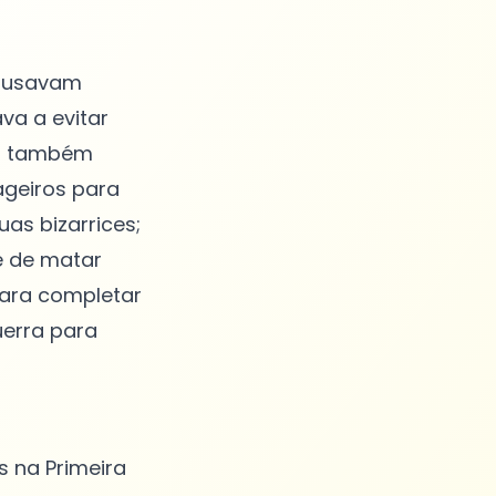
s usavam
va a evitar
ns também
geiros para
as bizarrices;
e de matar
para completar
uerra para
 na Primeira