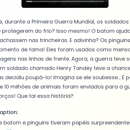
, durante a Primeira Guerra Mundial, os soldado
 protegerem do frio? Isso mesmo! O batom ajuda
rachassem nas trincheiras. E adivinha? Os pingui
omento de fama! Eles foram usados como mensa
gens nas linhas de frente. Agora, a guerra teve su
um soldado chamado Henry Tandey teve a chanc
mas decidiu poupá-lo! Imagina se ele soubesse… E 
 de 10 milhões de animais foram enviados para a g
aption:
 batom e pinguins tiveram papéis surpreendentes