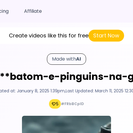
cing
Affiliate
Create videos like this for free
Start Now
Made with
AI
- **batom-e-pinguins-na-g
ated at:
January 8, 2025 1:39pm
,
Last Updated:
March 11, 2025 12:
5
#FRbBCpID