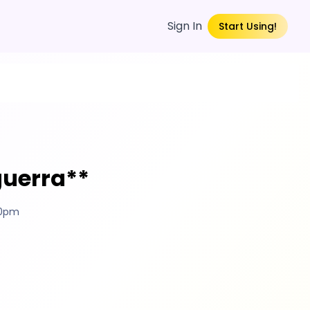
Sign In
Start Using!
uerra**
30pm