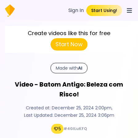
Sign In
Start Using!
Open
Create videos like this for free
Start Now
Made with
AI
Video - Batom Antigo: Beleza com
Risco!
Created at:
December 25, 2024 2:00pm
,
Last Updated:
December 25, 2024 3:06pm
5
#4GILuKFQ