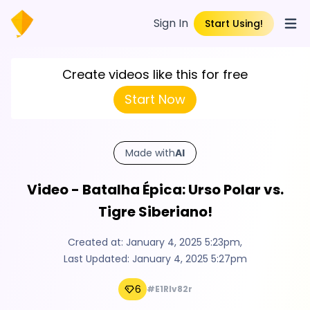
Sign In
Start Using!
Open
Create videos like this for free
Start Now
Made with
AI
Video - Batalha Épica: Urso Polar vs.
Tigre Siberiano!
Created at:
January 4, 2025 5:23pm
,
Last Updated:
January 4, 2025 5:27pm
6
#E1RIv82r