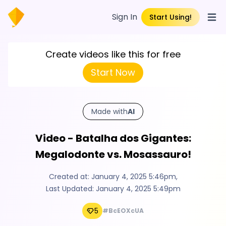
Sign In
Start Using!
Open
Create videos like this for free
Start Now
Made with
AI
Video - Batalha dos Gigantes:
Megalodonte vs. Mosassauro!
Created at:
January 4, 2025 5:46pm
,
Last Updated:
January 4, 2025 5:49pm
5
#BcEOXcUA