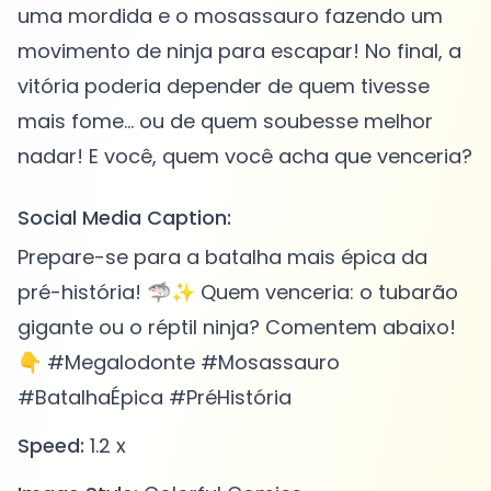
uma mordida e o mosassauro fazendo um
movimento de ninja para escapar! No final, a
vitória poderia depender de quem tivesse
mais fome... ou de quem soubesse melhor
Social Media Caption:
Prepare-se para a batalha mais épica da
pré-história! 🦈✨ Quem venceria: o tubarão
gigante ou o réptil ninja? Comentem abaixo!
👇 #Megalodonte #Mosassauro
#BatalhaÉpica #PréHistória
Speed:
1.2 x