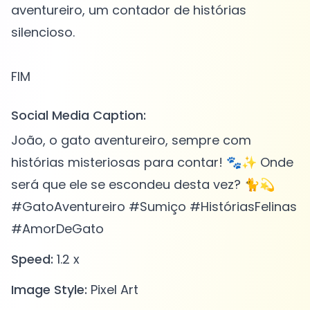
aventureiro, um contador de histórias
silencioso.
Social Media Caption:
João, o gato aventureiro, sempre com
histórias misteriosas para contar! 🐾✨ Onde
será que ele se escondeu desta vez? 🐈💫
#GatoAventureiro #Sumiço #HistóriasFelinas
#AmorDeGato
Speed:
1.2 x
Image Style:
Pixel Art