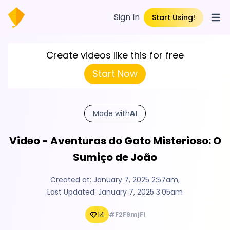
Sign In
Start Using!
Open
Create videos like this for free
Start Now
Made with
AI
Video - Aventuras do Gato Misterioso: O
Sumiço de João
Created at:
January 7, 2025 2:57am
,
Last Updated:
January 7, 2025 3:05am
14
#F2F9mjFI