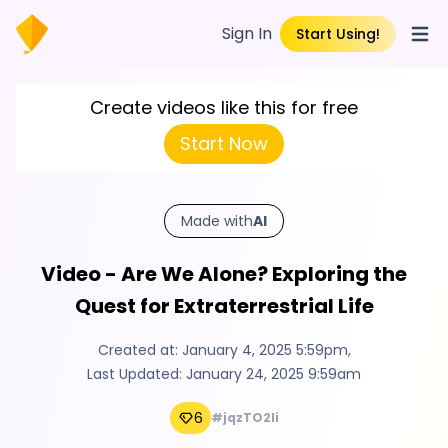
Sign In
Start Using!
Open
Create videos like this for free
Start Now
Made with
AI
Video - Are We Alone? Exploring the
Quest for Extraterrestrial Life
Created at:
January 4, 2025 5:59pm
,
Last Updated:
January 24, 2025 9:59am
6
#jqzTO2Ii