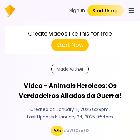
Sign In
Start Using!
Open
Create videos like this for free
Start Now
Made with
AI
Video - Animais Heroicos: Os
Verdadeiros Aliados da Guerra!
Created at:
January 4, 2025 6:29pm
,
Last Updated:
January 24, 2025 9:54am
5
#xWfOruEO