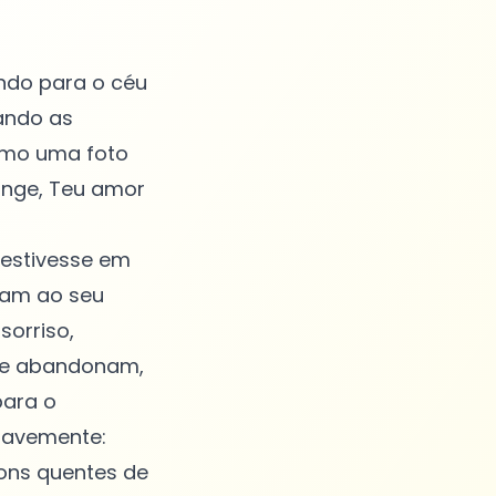
ndo para o céu
ando as
omo uma foto
onge, Teu amor
 estivesse em
çam ao seu
sorriso,
 me abandonam,
para o
uavemente:
tons quentes de