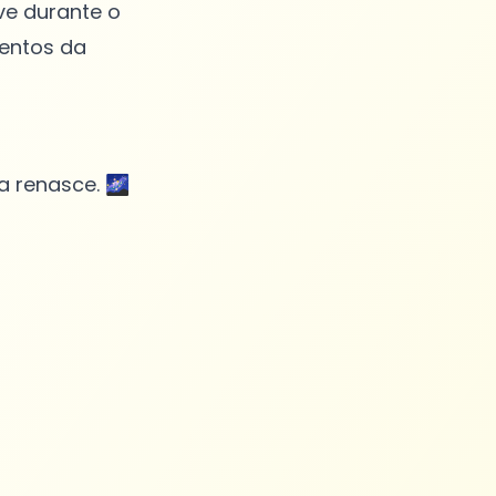
ave durante o
mentos da
 renasce. 🌌