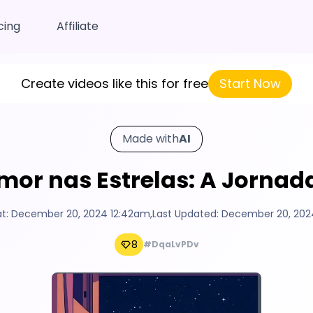
cing
Affiliate
Create videos like this for free
Start Now
Made with
AI
mor nas Estrelas: A Jorna
at:
December 20, 2024 12:42am
,
Last Updated:
December 20, 202
8
#DqaLvPDv