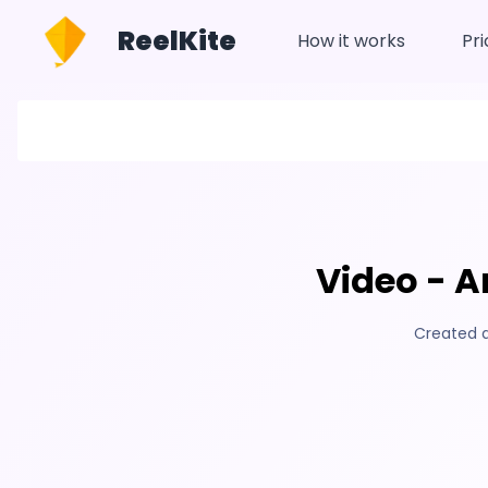
ReelKite
How it works
Pri
Video - A
Created 