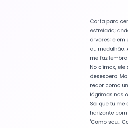
Corta para cen
estrelado; and
árvores; e em
ou medalhão. A
me faz lembrar
No clímax, ele
desespero. Ma
redor como um 
lágrimas nos 
Sei que tu me 
horizonte com
'Como sou... C