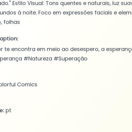
do." Estilo Visual: Tons quentes e naturais, luz su
fundos à noite. Foco em expressões faciais e ele
aption:
 te encontra em meio ao desespero, a esperança
erança #Natureza #Superação
lorful Comics
e:
pt