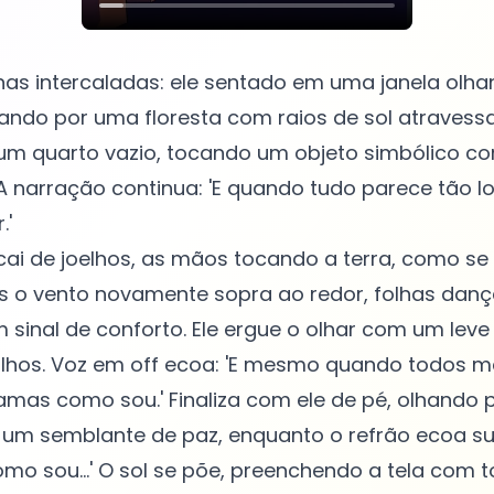
as intercaladas: ele sentado em uma janela olha
ando por uma floresta com raios de sol atravess
 um quarto vazio, tocando um objeto simbólico c
 narração continua: 'E quando tudo parece tão l
.'
 cai de joelhos, as mãos tocando a terra, como se
s o vento novamente sopra ao redor, folhas dan
sinal de conforto. Ele ergue o olhar com um leve 
olhos. Voz em off ecoa: 'E mesmo quando todos
amas como sou.' Finaliza com ele de pé, olhando 
 um semblante de paz, enquanto o refrão ecoa s
omo sou...' O sol se põe, preenchendo a tela com 