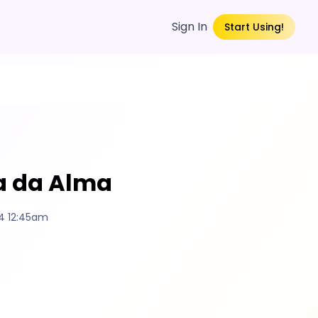
Sign In
Start Using!
da da Alma
4 12:45am