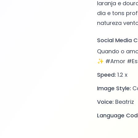
laranja e doura
dia e tons pro
Social Media C
Quando o amor
✨ #Amor #Esp
Speed:
1.2 x
Image Style:
Co
Voice:
Beatriz
Language Cod