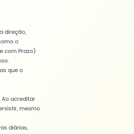
a direção,
 como o
 e com Prazo)
so.
ias que o
 Ao acreditar
rsistir, mesmo
as diárias,