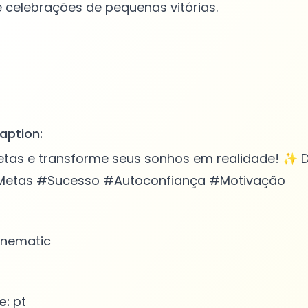
e celebrações de pequenas vitórias.
aption:
etas e transforme seus sonhos em realidade! ✨ D
#Metas #Sucesso #Autoconfiança #Motivação
nematic
e:
pt