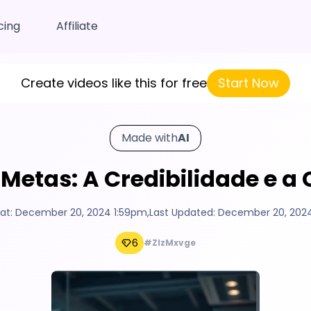
cing
Affiliate
Create videos like this for free
Start Now
Made with
AI
 Metas: A Credibilidade e a
at:
December 20, 2024 1:59pm
,
Last Updated:
December 20, 202
6
#ZIzMxvge