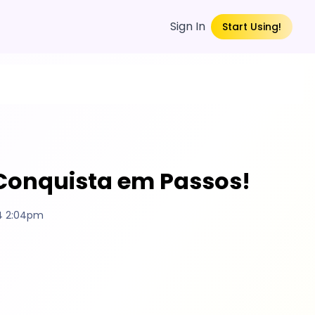
Sign In
Start Using!
 Conquista em Passos!
4 2:04pm