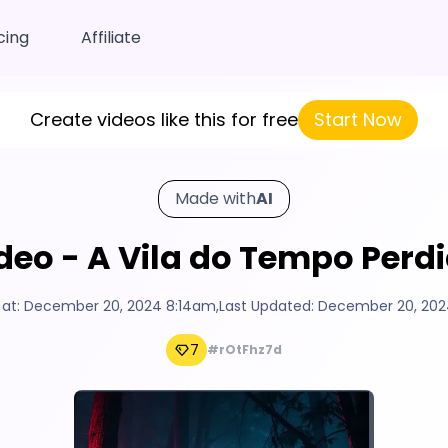
cing
Affiliate
Create videos like this for free
Start Now
Made with
AI
deo - A Vila do Tempo Perd
 at:
December 20, 2024 8:14am
,
Last Updated:
December 20, 202
7
#rOtFhz7d