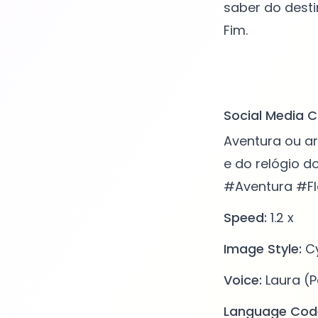
saber do desti
Fim.
Social Media C
Aventura ou a
e do relógio 
#Aventura #F
Speed:
1.2 x
Image Style:
Cy
Voice:
Laura (P
Language Cod