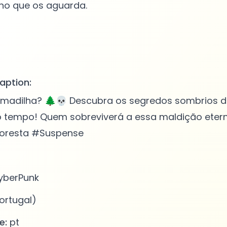
no que os aguarda.
aption:
rmadilha? 🌲💀 Descubra os segredos sombrios da
do tempo! Quem sobreviverá a essa maldição eter
loresta #Suspense
berPunk
ortugal)
e:
pt