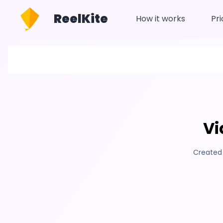
ReelKite
How it works
Pri
Vi
Created