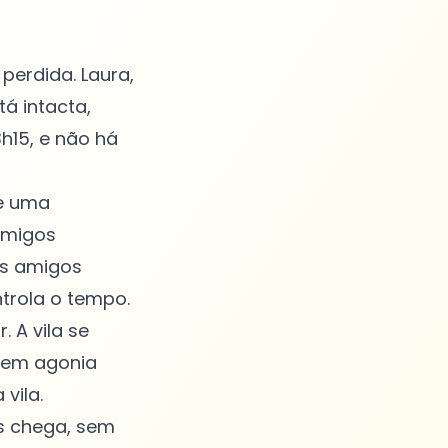
perdida. Laura,
tá intacta,
h15, e não há
de uma
amigos
os amigos
ntrola o tempo.
. A vila se
 em agonia
vila.
es chega, sem