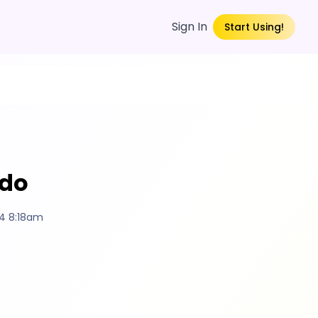
Sign In
Start Using!
ido
4 8:18am