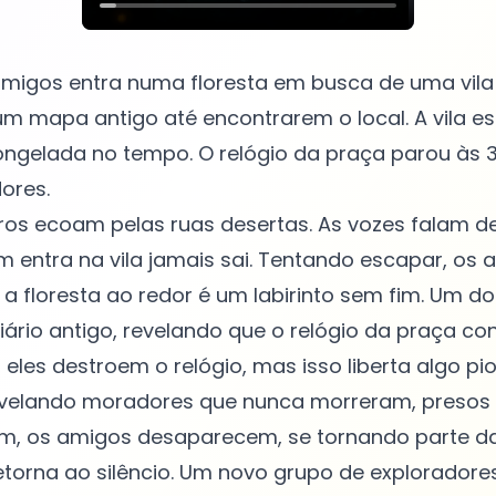
igos entra numa floresta em busca de uma vila 
 um mapa antigo até encontrarem o local. A vila es
ngelada no tempo. O relógio da praça parou às 3
ores.
rros ecoam pelas ruas desertas. As vozes falam 
 entra na vila jamais sai. Tentando escapar, os 
 floresta ao redor é um labirinto sem fim. Um d
ário antigo, revelando que o relógio da praça co
les destroem o relógio, mas isso liberta algo pior
evelando moradores que nunca morreram, presos
m, os amigos desaparecem, se tornando parte da 
 retorna ao silêncio. Um novo grupo de explorador