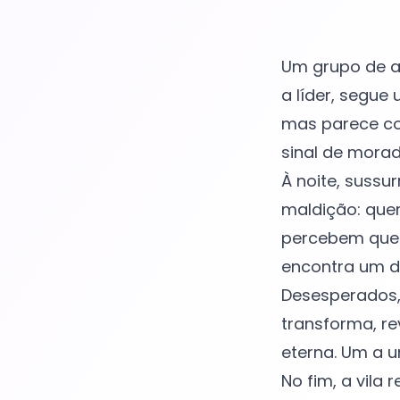
Um grupo de am
a líder, segue
mas parece co
sinal de morad
À noite, sussu
maldição: quem
percebem que a
encontra um di
Desesperados, e
transforma, r
eterna. Um a u
No fim, a vila