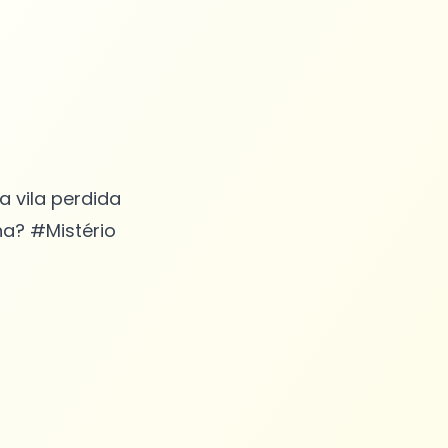
 vila perdida
na? #Mistério