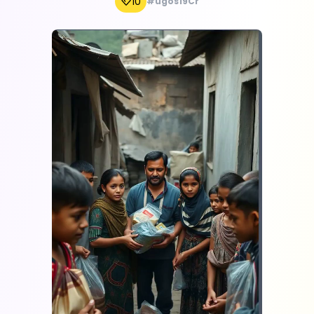
10
#ugos19Cr