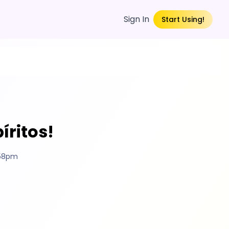
Sign In
Start Using!
íritos!
:58pm