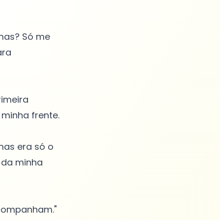
smas? Só me
ara
rimeira
 minha frente.
mas era só o
 da minha
acompanham."