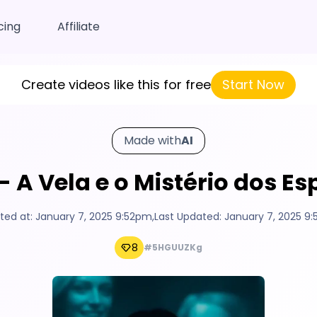
cing
Affiliate
Create videos like this for free
Start Now
Made with
AI
- A Vela e o Mistério dos Esp
ted at:
January 7, 2025 9:52pm
,
Last Updated:
January 7, 2025 9
8
#5HGUUZKg