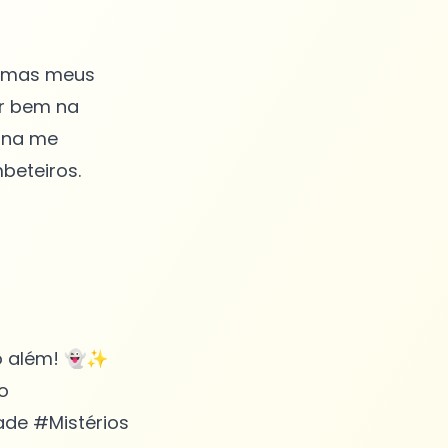
o, mas meus
ir bem na
iana me
beteiros.
o além! 👻✨
o
ade #Mistérios