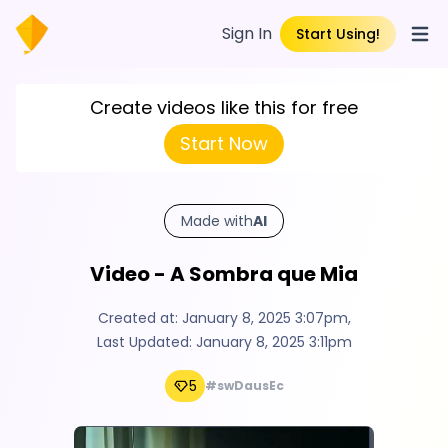
Sign In
Start Using!
Open
Create videos like this for free
Start Now
Made with
AI
Video - A Sombra que Mia
Created at:
January 8, 2025 3:07pm
,
Last Updated:
January 8, 2025 3:11pm
5
#swDausEc