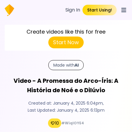
Sign In
Start Using!
Open
Create videos like this for free
Start Now
Made with
AI
Video - A Promessa do Arco-Íris: A
História de Noé e o Dilúvio
Created at:
January 4, 2025 6:04pm
,
Last Updated:
January 4, 2025 6:13pm
10
#WiqIOYE4