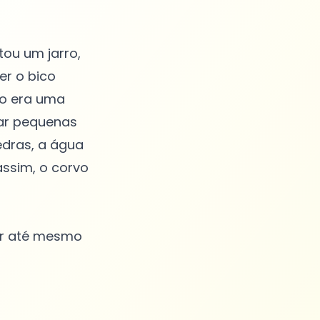
tou um jarro,
r o bico
ão era uma
gar pequenas
edras, a água
assim, o corvo
rar até mesmo