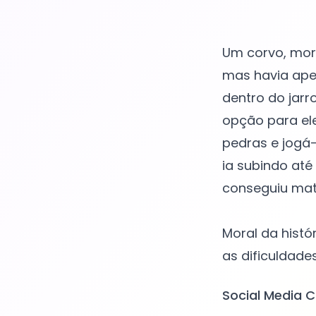
Um corvo, mort
mas havia ape
dentro do jarr
opção para ele
pedras e jogá-
ia subindo até
conseguiu mat
Moral da histó
Social Media C