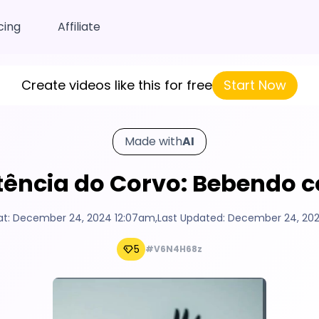
cing
Affiliate
Create videos like this for free
Start Now
Made with
AI
stência do Corvo: Bebendo c
at:
December 24, 2024 12:07am
,
Last Updated:
December 24, 202
5
#V6N4H68z