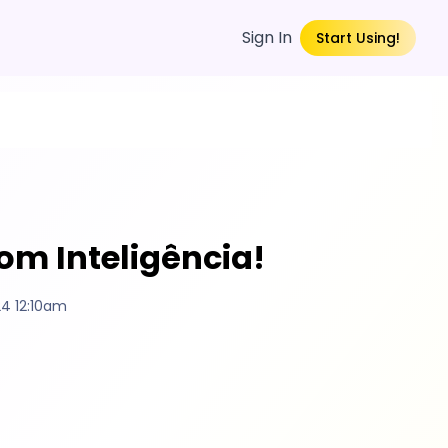
Sign In
Start Using!
om Inteligência!
4 12:10am