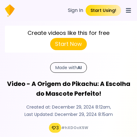
Sign In
Start Using!
Open
Create videos like this for free
Start Now
Made with
AI
Video - A Origem do Pikachu: A Escolha
do Mascote Perfeito!
Created at:
December 29, 2024 8:12am
,
Last Updated:
December 29, 2024 8:15am
3
#hXDOcK5W