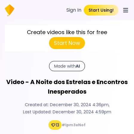
Sign In
Start Using!
Open
Create videos like this for free
Start Now
Made with
AI
Video - A Noite dos Estrelas e Encontros
Inesperados
Created at:
December 30, 2024 4:36pm
,
Last Updated:
December 30, 2024 4:59pm
13
#lpm3eNof