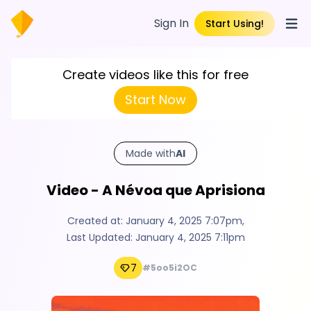
Sign In
Start Using!
Open
Create videos like this for free
Start Now
Made with
AI
Video - A Névoa que Aprisiona
Created at:
January 4, 2025 7:07pm
,
Last Updated:
January 4, 2025 7:11pm
7
#5oo5i2OC