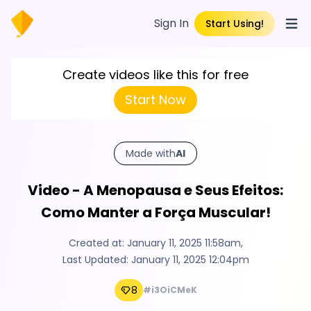
Sign In
Start Using!
Open
Create videos like this for free
Start Now
Made with
AI
Video - A Menopausa e Seus Efeitos:
Como Manter a Força Muscular!
Created at:
January 11, 2025 11:58am
,
Last Updated:
January 11, 2025 12:04pm
8
#i3OiCMeK