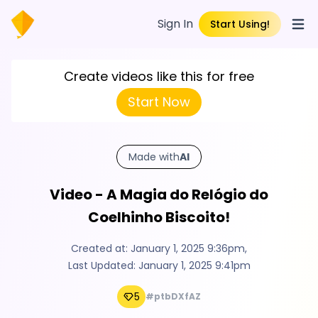
Sign In
Start Using!
Open
Create videos like this for free
Start Now
Made with
AI
Video - A Magia do Relógio do
Coelhinho Biscoito!
Created at:
January 1, 2025 9:36pm
,
Last Updated:
January 1, 2025 9:41pm
5
#ptbDXfAZ