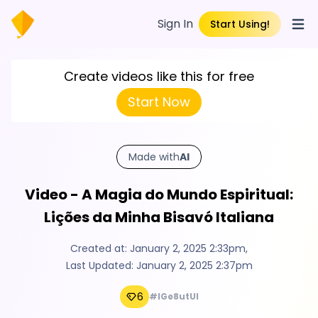
Sign In
Start Using!
Open
Create videos like this for free
Start Now
Made with
AI
Video - A Magia do Mundo Espiritual:
Lições da Minha Bisavó Italiana
Created at:
January 2, 2025 2:33pm
,
Last Updated:
January 2, 2025 2:37pm
6
#lGe8utUI