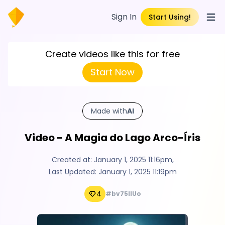
Sign In
Start Using!
Open
Create videos like this for free
Start Now
Made with
AI
Video - A Magia do Lago Arco-Íris
Created at:
January 1, 2025 11:16pm
,
Last Updated:
January 1, 2025 11:19pm
4
#bv75lIUo