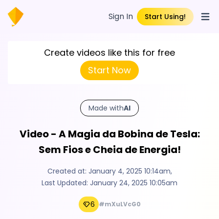
Sign In
Start Using!
Open
Create videos like this for free
Start Now
Made with
AI
Video - A Magia da Bobina de Tesla:
Sem Fios e Cheia de Energia!
Created at:
January 4, 2025 10:14am
,
Last Updated:
January 24, 2025 10:05am
6
#mXuLVcG0