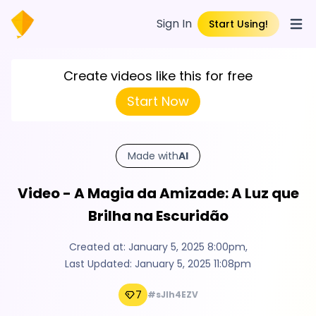
Sign In
Start Using!
Open
Create videos like this for free
Start Now
Made with
AI
Video - A Magia da Amizade: A Luz que
Brilha na Escuridão
Created at:
January 5, 2025 8:00pm
,
Last Updated:
January 5, 2025 11:08pm
7
#sJIh4EZV