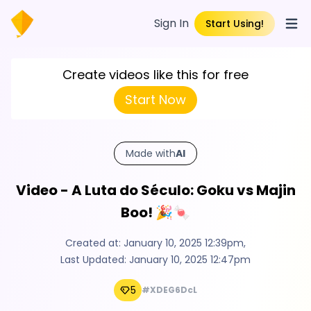
Sign In
Start Using!
Open
Create videos like this for free
Start Now
Made with
AI
Video - A Luta do Século: Goku vs Majin
Boo! 🎉🍬
Created at:
January 10, 2025 12:39pm
,
Last Updated:
January 10, 2025 12:47pm
5
#XDEG6DcL