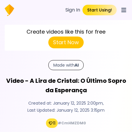
Sign In
Start Using!
Open
Create videos like this for free
Start Now
Made with
AI
Video - A Lira de Cristal: O Último Sopro
da Esperança
Created at:
January 12, 2025 2:00pm
,
Last Updated:
January 12, 2025 3:15pm
11
#CmHMZDM0