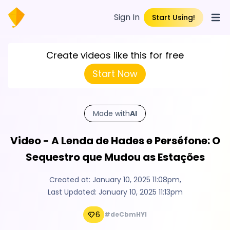
Sign In
Start Using!
Open
Create videos like this for free
Start Now
Made with
AI
Video - A Lenda de Hades e Perséfone: O
Sequestro que Mudou as Estações
Created at:
January 10, 2025 11:08pm
,
Last Updated:
January 10, 2025 11:13pm
6
#deCbmHYl