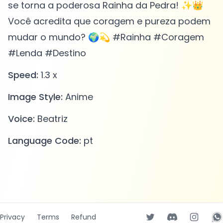
se torna a poderosa Rainha da Pedra! ✨👑
Você acredita que coragem e pureza podem
mudar o mundo? 🌍💫 #Rainha #Coragem
#Lenda #Destino
Speed:
1.3 x
Image Style:
Anime
Voice:
Beatriz
Language Code:
pt
Privacy
Terms
Refund