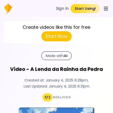
Sign In
Start Using!
Open
Create videos like this for free
Start Now
Made with
AI
Video - A Lenda da Rainha da Pedra
Created at:
January 4, 2025 6:28pm
,
Last Updated:
January 4, 2025 6:31pm
3
#E5cJV9L5