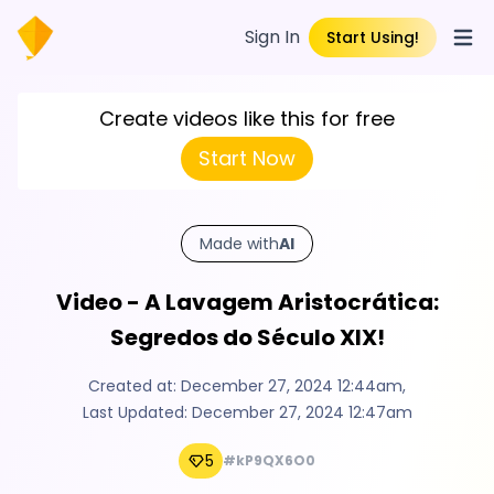
Sign In
Start Using!
Open
Create videos like this for free
Start Now
Made with
AI
Video - A Lavagem Aristocrática:
Segredos do Século XIX!
Created at:
December 27, 2024 12:44am
,
Last Updated:
December 27, 2024 12:47am
5
#kP9QX6O0